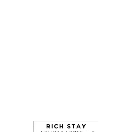
Lo
adi
n