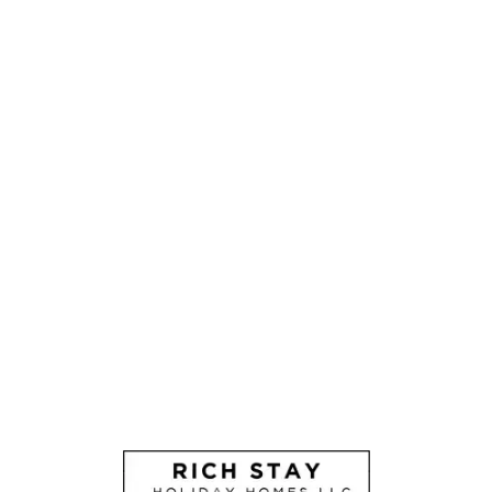
Lo
adi
n